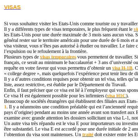
VISAS
Si vous souhaitez visiter les Etats-Unis comme touriste ou y travaille
Il y a différents types de visas temporaires, le plus fréquent étant le
vi
les Etats-Unis pour une durée maximale de 3 mois sans aucun visa. Si 
général rester sur le territoire américain pour une durée de 6 mois et 
visa visiteur, vous n’êtes pas autorisé à étudier ou travailler. Le faire
l’expulsion ou le refoulement à la frontière.
Plusieurs types de
visas temporaires
vous permettent de travailler. S
français, ce serait au minimum le baccalauréat + 3 ans d’université
requête en votre faveur qui vous permettra d’obtenir un
visa H-1B
. 
« college degree », mais quelquefois l’expérience peut tenir lieu de d
Il y a d’autres conditions requises pour obtenir un tel visa, telles q
liste, assez restrictive, est établie par le Département du Travail.
Enfin, il faut préciser que ce visa est lié à l’employeur qui vous spon
Ce visa H est également possible pour les infirmiers (
visa H1C
).
Beaucoup de sociétés étrangères qui établissent des filiales aux Etats-
1
. Il y a néanmoins une condition préalable qui est l’ancienneté requi
pays d’origine) pendant au moins une année avant son transfert aux 
examine avec grande attention les dossiers sollicitant un visa L-1, n
Un autre visa très répandu est le visa E pour importateurs ou investis
être substantiel. Le visa E est accordé pour une durée initiale de 2 an
l’obtention du visa sont maintenues. Un
traité
doit exister entre les E