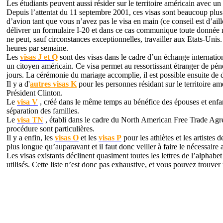
Les étudiants peuvent aussi résider sur le territoire américain avec un
Depuis l’attentat du 11 septembre 2001, ces visas sont beaucoup plus d
d’avion tant que vous n’avez pas le visa en main (ce conseil est d’aill
délivrer un formulaire I-20 et dans ce cas communique toute donnée né
ne peut, sauf circonstances exceptionnelles, travailler aux Etats-Unis
heures par semaine.
Les
visas J et Q
sont des visas dans le cadre d’un échange internatio
un citoyen américain. Ce visa permet au ressortissant étranger de pénét
jours. La cérémonie du mariage accomplie, il est possible ensuite de 
Il y a d'
autres
visas K
pour les personnes résidant sur le territoire a
Président Clinton.
Le
visa V
, créé dans le même temps au bénéfice des épouses et enfan
séparation des familles.
Le
visa TN
, établi dans le cadre du North American Free Trade Agr
procédure sont particulières.
Il y a enfin, les
visas O
et les
visas P
pour les athlètes et les artistes
plus longue qu’auparavant et il faut donc veiller à faire le nécessaire 
Les visas existants déclinent quasiment toutes les lettres de l’alphab
utilisés. Cette liste n’est donc pas exhaustive, et vous pouvez trouver 