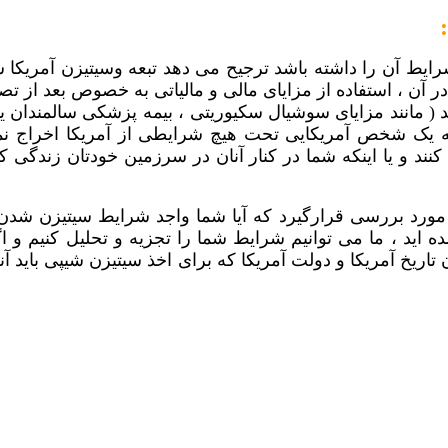
ايط آن را داشته باشد ترجيح می دهد تبعه وسيتيزن آمريکا 
ر آن ، استفاده از مزايای مالی و مالياتی به خصوص بعد از تص
 مانند مزايای سوشيال سکيوريتی ، بيمه پزشکی سالمندان يا
 يک شخص آمريکايی تحت هيچ شرايطی از آمريکا اخراج نمی 
نند و يا اينکه شما در کنار آنان در سرزمين خودتان زندگی کن
مورد بررسی قرارگيرد که آيا شما واجد شرايط سيتيزن شدن
شده ايد ، ما می توانيم شرايط شما را تجزيه و تحليل کنيم و
ريخ آمريکا و دولت آمريکا که برای اخذ سيتيزن شيپی بايد آنها