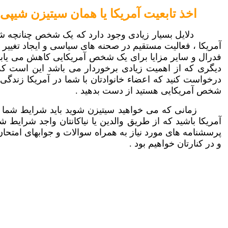
اخذ تابعيت آمريکا يا همان سيتيزن شيپی:
دلايل بسيار زيادی وجود دارد که يک شخص چنانچه شر
آمريکا ، فعاليت مستقيم در صحنه های سياسی و ايجاد تغيير د
فدرال و ساير مزايا برای يک شخص آمريکايی کاهش می يابد (
ديگری که از اهميت زيادی برخوردار می باشد اين است که
درخواست کنيد که اعضاء خانوادتان با شما در آمريکا زندگی ک
شخص آمريکايی هستيد از دست بدهيد .
زمانی که می خواهيد سيتيزن شويد بايد شرايط شما 
آمريکا باشيد که از طريق والدين يا نياکانتان واجد شرايط 
پرسشنامه های مورد نياز به همراه سوالات و جوابهای امتحان تا
و در کنارتان خواهيم بود .