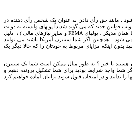
شود . مانند حق رأی دادن به عنوان يک شخص رأی دهنده در
ويب قوانين جديد که می گويد شديداً پولهای وابسته به دولت
 همان مديکر ، پولهای
FEMA
و ساير نيازهای مالی ) ، دليل
شود . همچنين اگر شما سيتيزن آمريکا باشيد می توانيد
يد بدون اينکه مزايای مربوط به خودتان را که حالا ديگر يک
 هستيد يا خير ؟ به طور مثال ممکن است شما يک سيتيزن
 اگر شما واجد شرايط بوديد برای شما تشکيل پرونده دهيم و
 را بدانيد و در امتحان قبول شويد برايتان آماده خواهيم کرد